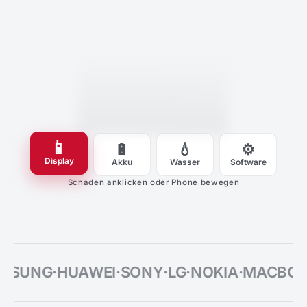
Touch
geprüft
Pixel-Test
Helligkeit
Glas-Sitz
Garantie
📱
🔋
💧
⚙️
Display
Akku
Wasser
Software
Schaden anklicken oder Phone bewegen
SUNG
·
HUAWEI
·
SONY
·
LG
·
NOKIA
·
MACBOO