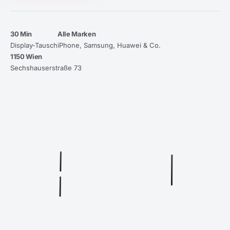
30 Min
Alle Marken
Display-Tausch
iPhone, Samsung, Huawei & Co.
1150 Wien
Sechshauserstraße 73
09:41
DISPLAY-
REPARATUR
✓
09:41
Reparatur am
selben Tag