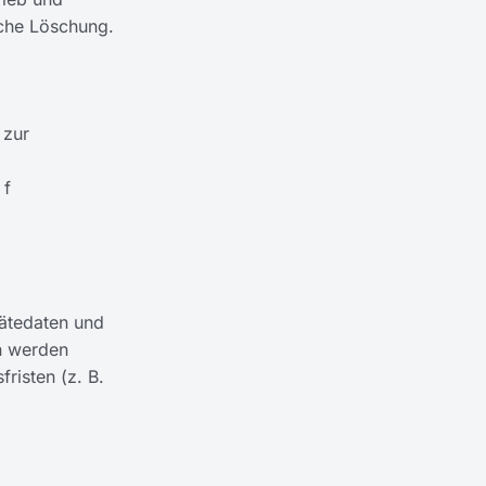
sche Löschung.
 zur
 f
ätedaten und
en werden
risten (z. B.