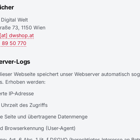
icher
Digital Welt
raße 73, 1150 Wien
[at]
dwshop.at
 89 50 770
erver-Logs
ieser Webseite speichert unser Webserver automatisch so
es. Erhoben werden:
rte IP-Adresse
Uhrzeit des Zugriffs
e Seite und übertragene Datenmenge
nd Browserkennung (User-Agent)
e: Art. 6 Abs. 1 lit. f DSGVO (berechtigtes Interesse an Bet