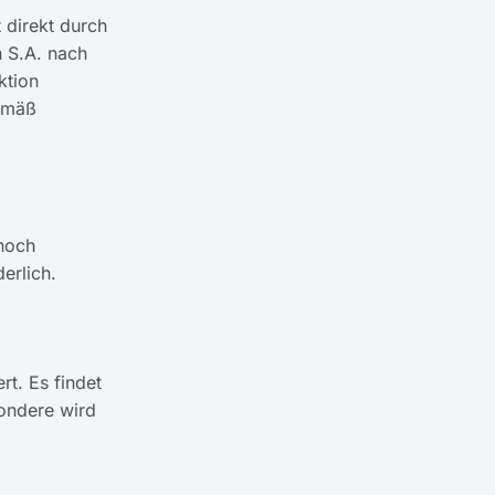
t direkt durch
n S.A. nach
ktion
gemäß
noch
erlich.
rt. Es findet
sondere wird